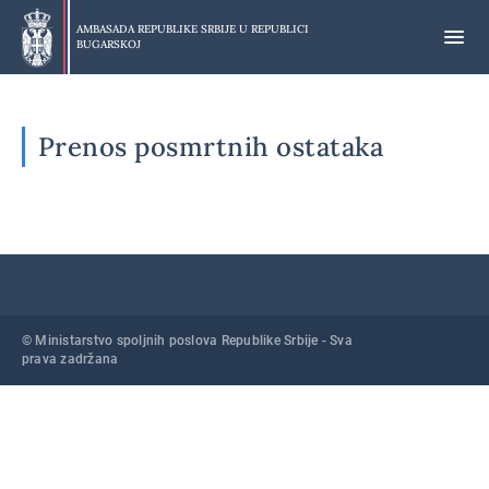
Preskoči
na
AMBASADA REPUBLIKE SRBIJE U
REPUBLICI
BUGARSKOJ
glavni
deo
Prenos posmrtnih ostataka
© Ministarstvo spoljnih poslova Republike Srbije - Sva
prava zadržana